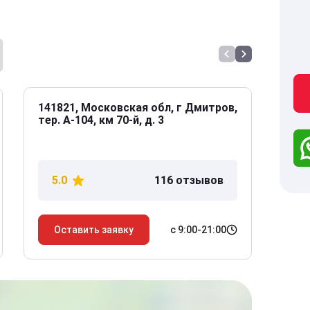
141821, Московская обл, г Дмитров,
141
тер. А-104, км 70-й, д. 3
Дол
дом
5.0
116 отзывов
5
с 9:00-21:00
Оставить заявку
О