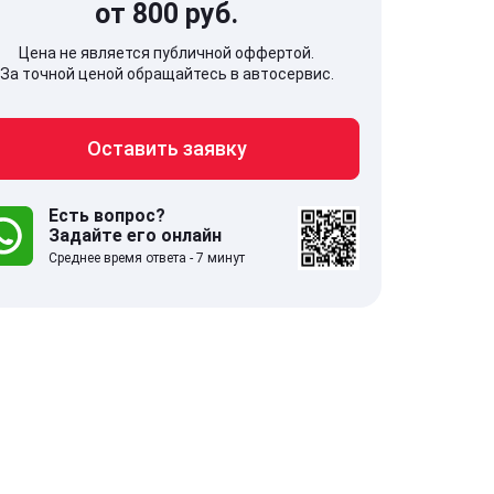
от 800 руб.
Цена не является публичной оффертой.
За точной ценой обращайтесь в автосервис.
Оставить заявку
707, Московская обл,
141607, Москов
гопрудный г, Береговой проезд,
Волоколамское
 5
Есть вопрос?
Задайте его онлайн
Среднее время ответа - 7 минут
.0
332 отзыва
5.0
с 9:00-21:00
ставить заявку
Оставить зая