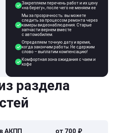
Закрепляем перечень работ и их цену
«на берегу», после чего не меняем ее
Мы за прозрачность: вы можете
следить за процессом ремонта через
камеры видеонаблюдения. Старые
запчасти вернем вместе
с автомобилем.
Определяем точную дату и время,
когда закончим работы. Не сдержим
слово – выплатим компенсацию!
Комфортная зона ожидания с чаем и
кофе
 из раздела
стей
 в АКПП
от 700 ₽