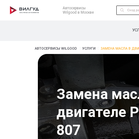
Автосервисы
Wilgood в Москве
УС
АВТОСЕРВИСЫ WILGOOD
УСЛУГИ
ЗАМЕНА МАСЛА В ДВИ
Замена мас
двигателе P
807