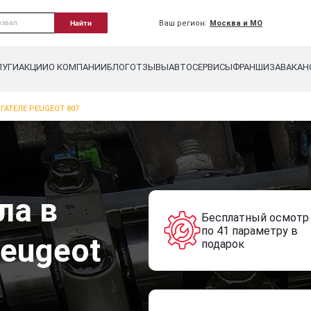
Ваш регион:
Москва и МО
Найти
ЛУГИ
АКЦИИ
О КОМПАНИИ
БЛОГ
ОТЗЫВЫ
АВТОСЕРВИСЫ
ФРАНШИЗА
ВАКАН
ГАТЕЛЕ PEUGEOT 807
ла в
Бесплатный осмотр
по 41 параметру в
eugeot
подарок