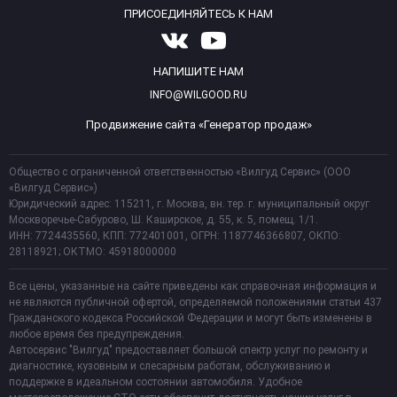
ПРИСОЕДИНЯЙТЕСЬ К НАМ
НАПИШИТЕ НАМ
INFO@WILGOOD.RU
Продвижение сайта «Генератор продаж»
Общество с ограниченной ответственностью «Вилгуд Сервис» (ООО
«Вилгуд Сервис»)
Юридический адрес: 115211, г. Москва, вн. тер. г. муниципальный округ
Москворечье-Сабурово, Ш. Каширское, д. 55, к. 5, помещ. 1/1.
ИНН: 7724435560, КПП: 772401001, ОГРН: 1187746366807, ОКПО:
28118921; ОКТМО: 45918000000
Все цены, указанные на сайте приведены как справочная информация и
не являются публичной офертой, определяемой положениями статьи 437
Гражданского кодекса Российской Федерации и могут быть изменены в
любое время без предупреждения.
Автосервис "Вилгуд" предоставляет большой спектр услуг по ремонту и
диагностике, кузовным и слесарным работам, обслуживанию и
поддержке в идеальном состоянии автомобиля. Удобное