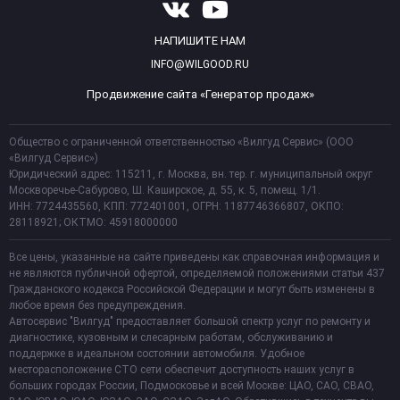
НАПИШИТЕ НАМ
INFO@WILGOOD.RU
Продвижение сайта «Генератор продаж»
Общество с ограниченной ответственностью «Вилгуд Сервис» (ООО
«Вилгуд Сервис»)
Юридический адрес: 115211, г. Москва, вн. тер. г. муниципальный округ
Москворечье-Сабурово, Ш. Каширское, д. 55, к. 5, помещ. 1/1.
ИНН: 7724435560, КПП: 772401001, ОГРН: 1187746366807, ОКПО:
28118921; ОКТМО: 45918000000
Все цены, указанные на сайте приведены как справочная информация и
не являются публичной офертой, определяемой положениями статьи 437
Гражданского кодекса Российской Федерации и могут быть изменены в
любое время без предупреждения.
Автосервис "Вилгуд" предоставляет большой спектр услуг по ремонту и
диагностике, кузовным и слесарным работам, обслуживанию и
поддержке в идеальном состоянии автомобиля. Удобное
месторасположение СТО сети обеспечит доступность наших услуг в
больших городах России, Подмосковье и всей Москве: ЦАО, САО, СВАО,