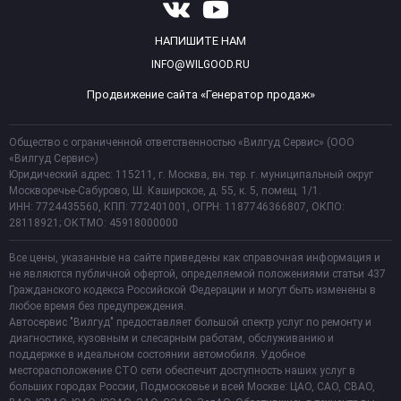
НАПИШИТЕ НАМ
INFO@WILGOOD.RU
Продвижение сайта «Генератор продаж»
Общество с ограниченной ответственностью «Вилгуд Сервис» (ООО
«Вилгуд Сервис»)
Юридический адрес: 115211, г. Москва, вн. тер. г. муниципальный округ
Москворечье-Сабурово, Ш. Каширское, д. 55, к. 5, помещ. 1/1.
ИНН: 7724435560, КПП: 772401001, ОГРН: 1187746366807, ОКПО:
28118921; ОКТМО: 45918000000
Все цены, указанные на сайте приведены как справочная информация и
не являются публичной офертой, определяемой положениями статьи 437
Гражданского кодекса Российской Федерации и могут быть изменены в
любое время без предупреждения.
Автосервис "Вилгуд" предоставляет большой спектр услуг по ремонту и
диагностике, кузовным и слесарным работам, обслуживанию и
поддержке в идеальном состоянии автомобиля. Удобное
месторасположение СТО сети обеспечит доступность наших услуг в
больших городах России, Подмосковье и всей Москве: ЦАО, САО, СВАО,