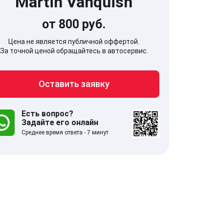
Martin Vanquish
от 800 руб.
Цена не является публичной оффертой.
За точной ценой обращайтесь в автосервис.
707, Московская обл,
141607, Москов
Оставить заявку
гопрудный г, Береговой проезд,
Волоколамское
 5
Есть вопрос?
Задайте его онлайн
.0
332 отзыва
5.0
Среднее время ответа - 7 минут
с 9:00-21:00
ставить заявку
Оставить зая