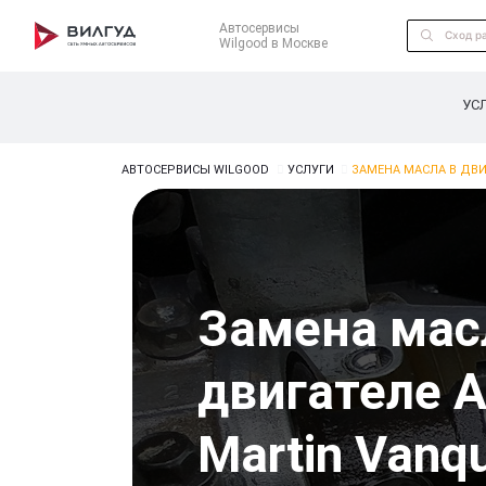
Автосервисы
Wilgood в Москве
УС
АВТОСЕРВИСЫ WILGOOD
УСЛУГИ
ЗАМЕНА МАСЛА В ДВИ
Замена мас
двигателе A
Martin Vanq