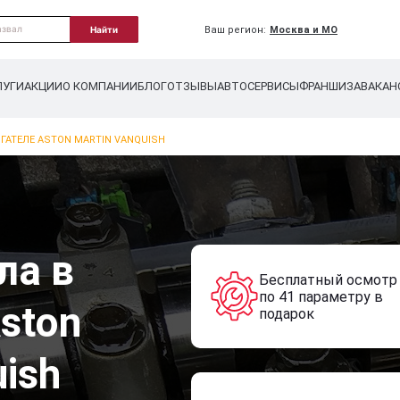
Ваш регион:
Москва и МО
Найти
ЛУГИ
АКЦИИ
О КОМПАНИИ
БЛОГ
ОТЗЫВЫ
АВТОСЕРВИСЫ
ФРАНШИЗА
ВАКАН
ГАТЕЛЕ ASTON MARTIN VANQUISH
ла в
Бесплатный осмотр
по 41 параметру в
ston
подарок
uish