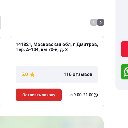
141821, Московская обл, г Дмитров,
141
тер. А-104, км 70-й, д. 3
Дол
дом
5.0
116 отзывов
5
с 9:00-21:00
Оставить заявку
О