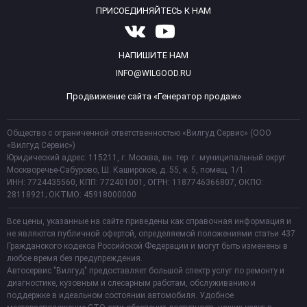
ПРИСОЕДИНЯЙТЕСЬ К НАМ
НАПИШИТЕ НАМ
INFO@WILGOOD.RU
Продвижение сайта «Генератор продаж»
Общество с ограниченной ответственностью «Вилгуд Сервис» (ООО
«Вилгуд Сервис»)
Юридический адрес: 115211, г. Москва, вн. тер. г. муниципальный округ
Москворечье-Сабурово, Ш. Каширское, д. 55, к. 5, помещ. 1/1.
ИНН: 7724435560, КПП: 772401001, ОГРН: 1187746366807, ОКПО:
28118921; ОКТМО: 45918000000
Все цены, указанные на сайте приведены как справочная информация и
не являются публичной офертой, определяемой положениями статьи 437
Гражданского кодекса Российской Федерации и могут быть изменены в
любое время без предупреждения.
Автосервис "Вилгуд" предоставляет большой спектр услуг по ремонту и
диагностике, кузовным и слесарным работам, обслуживанию и
поддержке в идеальном состоянии автомобиля. Удобное