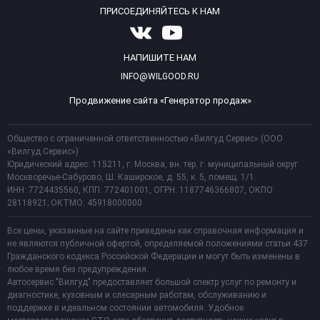
ПРИСОЕДИНЯЙТЕСЬ К НАМ
НАПИШИТЕ НАМ
INFO@WILGOOD.RU
Продвижение сайта «Генератор продаж»
Общество с ограниченной ответственностью «Вилгуд Сервис» (ООО
«Вилгуд Сервис»)
Юридический адрес: 115211, г. Москва, вн. тер. г. муниципальный округ
Москворечье-Сабурово, Ш. Каширское, д. 55, к. 5, помещ. 1/1.
ИНН: 7724435560, КПП: 772401001, ОГРН: 1187746366807, ОКПО:
28118921; ОКТМО: 45918000000
Все цены, указанные на сайте приведены как справочная информация и
не являются публичной офертой, определяемой положениями статьи 437
Гражданского кодекса Российской Федерации и могут быть изменены в
любое время без предупреждения.
Автосервис "Вилгуд" предоставляет большой спектр услуг по ремонту и
диагностике, кузовным и слесарным работам, обслуживанию и
поддержке в идеальном состоянии автомобиля. Удобное