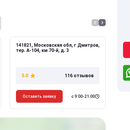
141821, Московская обл, г Дмитров,
141
тер. А-104, км 70-й, д. 3
Дол
дом
5.0
116 отзывов
5
с 9:00-21:00
Оставить заявку
О