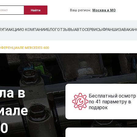
Ваш регион:
Москва и МО
Найти
ЛУГИ
АКЦИИ
О КОМПАНИИ
БЛОГ
ОТЗЫВЫ
АВТОСЕРВИСЫ
ФРАНШИЗА
ВАКАН
ФФЕРЕНЦИАЛЕ MERCEDES 600
ла в
Бесплатный осмотр
по 41 параметру в
иале
подарок
00