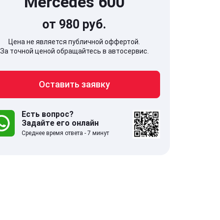
Mercedes 600
от 980 руб.
Цена не является публичной оффертой.
За точной ценой обращайтесь в автосервис.
707, Московская обл,
141607, Москов
Оставить заявку
гопрудный г, Береговой проезд,
Волоколамское
 5
Есть вопрос?
Задайте его онлайн
.0
332 отзыва
5.0
Среднее время ответа - 7 минут
с 9:00-21:00
ставить заявку
Оставить зая