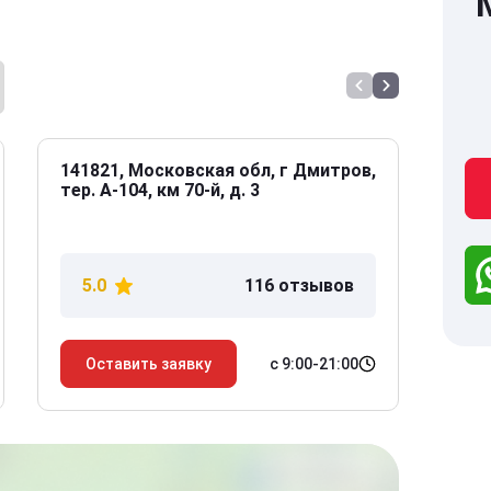
141821, Московская обл, г Дмитров,
141
тер. А-104, км 70-й, д. 3
Дол
дом
5.0
116 отзывов
5
с 9:00-21:00
Оставить заявку
О