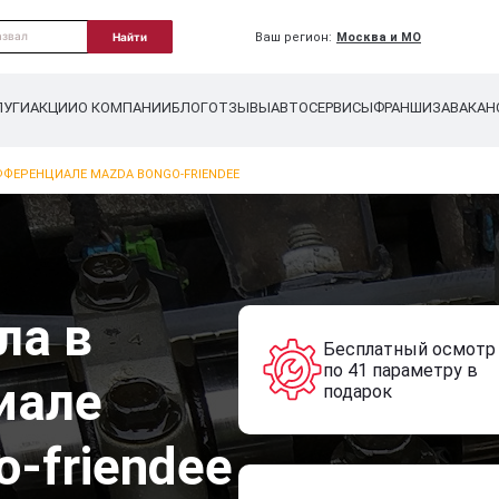
Ваш регион:
Москва и МО
Найти
ЛУГИ
АКЦИИ
О КОМПАНИИ
БЛОГ
ОТЗЫВЫ
АВТОСЕРВИСЫ
ФРАНШИЗА
ВАКАН
ФФЕРЕНЦИАЛЕ MAZDA BONGO-FRIENDEE
ла в
Бесплатный осмотр
по 41 параметру в
иале
подарок
-friendee