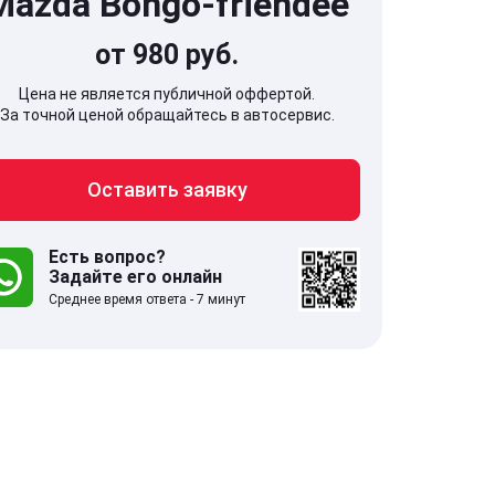
Mazda Bongo-friendee
от 980 руб.
Цена не является публичной оффертой.
За точной ценой обращайтесь в автосервис.
707, Московская обл,
141607, Москов
Оставить заявку
гопрудный г, Береговой проезд,
Волоколамское
 5
Есть вопрос?
Задайте его онлайн
.0
332 отзыва
5.0
Среднее время ответа - 7 минут
с 9:00-21:00
ставить заявку
Оставить зая