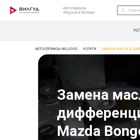
Автосервисы
Wilgood в Москве
УС
АВТОСЕРВИСЫ WILGOOD
УСЛУГИ
ЗАМЕНА МАСЛА В ДИ
Замена мас
дифференц
Mazda Bongo