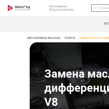
Автосервисы
Wilgood в Москве
УС
АВТОСЕРВИСЫ WILGOOD
УСЛУГИ
ЗАМЕНА МАСЛА В ДИ
Замена мас
дифференци
V8