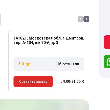
141821, Московская обл, г Дмитров,
141
тер. А-104, км 70-й, д. 3
Дол
дом
5.0
116 отзывов
5
с 9:00-21:00
Оставить заявку
О