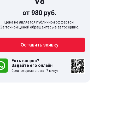
V8
от 980 руб.
Цена не является публичной оффертой.
За точной ценой обращайтесь в автосервис.
707, Московская обл,
141607, Москов
Оставить заявку
гопрудный г, Береговой проезд,
Волоколамское
 5
Есть вопрос?
Задайте его онлайн
.0
332 отзыва
5.0
Среднее время ответа - 7 минут
с 9:00-21:00
ставить заявку
Оставить зая