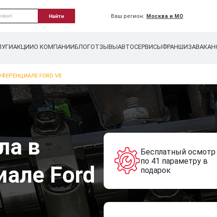
Ваш регион:
Москва и МО
Найти
ЛУГИ
АКЦИИ
О КОМПАНИИ
БЛОГ
ОТЗЫВЫ
АВТОСЕРВИСЫ
ФРАНШИЗА
ВАКАН
ФФЕРЕНЦИАЛЕ FORD V8
ла в
Бесплатный осмотр
по 41 параметру в
але Ford
подарок