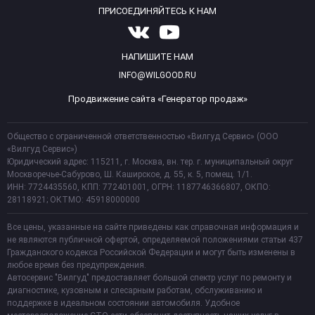
ПРИСОЕДИНЯЙТЕСЬ К НАМ
НАПИШИТЕ НАМ
INFO@WILGOOD.RU
Продвижение сайта «Генератор продаж»
Общество с ограниченной ответственностью «Вилгуд Сервис» (ООО
«Вилгуд Сервис»)
Юридический адрес: 115211, г. Москва, вн. тер. г. муниципальный округ
Москворечье-Сабурово, Ш. Каширское, д. 55, к. 5, помещ. 1/1.
ИНН: 7724435560, КПП: 772401001, ОГРН: 1187746366807, ОКПО:
28118921; ОКТМО: 45918000000
Все цены, указанные на сайте приведены как справочная информация и
не являются публичной офертой, определяемой положениями статьи 437
Гражданского кодекса Российской Федерации и могут быть изменены в
любое время без предупреждения.
Автосервис "Вилгуд" предоставляет большой спектр услуг по ремонту и
диагностике, кузовным и слесарным работам, обслуживанию и
поддержке в идеальном состоянии автомобиля. Удобное