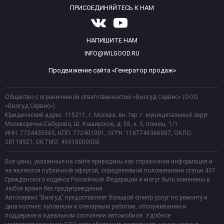
ПРИСОЕДИНЯЙТЕСЬ К НАМ
НАПИШИТЕ НАМ
INFO@WILGOOD.RU
Продвижение сайта «Генератор продаж»
Общество с ограниченной ответственностью «Вилгуд Сервис» (ООО
«Вилгуд Сервис»)
Юридический адрес: 115211, г. Москва, вн. тер. г. муниципальный округ
Москворечье-Сабурово, Ш. Каширское, д. 55, к. 5, помещ. 1/1.
ИНН: 7724435560, КПП: 772401001, ОГРН: 1187746366807, ОКПО:
28118921; ОКТМО: 45918000000
Все цены, указанные на сайте приведены как справочная информация и
не являются публичной офертой, определяемой положениями статьи 437
Гражданского кодекса Российской Федерации и могут быть изменены в
любое время без предупреждения.
Автосервис "Вилгуд" предоставляет большой спектр услуг по ремонту и
диагностике, кузовным и слесарным работам, обслуживанию и
поддержке в идеальном состоянии автомобиля. Удобное