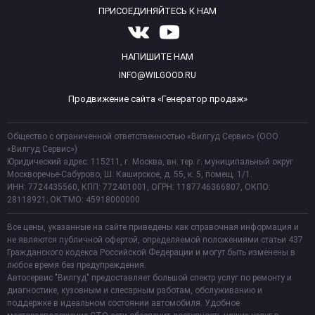
ПРИСОЕДИНЯЙТЕСЬ К НАМ
НАПИШИТЕ НАМ
INFO@WILGOOD.RU
Продвижение сайта «Генератор продаж»
Общество с ограниченной ответственностью «Вилгуд Сервис» (ООО
«Вилгуд Сервис»)
Юридический адрес: 115211, г. Москва, вн. тер. г. муниципальный округ
Москворечье-Сабурово, Ш. Каширское, д. 55, к. 5, помещ. 1/1.
ИНН: 7724435560, КПП: 772401001, ОГРН: 1187746366807, ОКПО:
28118921; ОКТМО: 45918000000
Все цены, указанные на сайте приведены как справочная информация и
не являются публичной офертой, определяемой положениями статьи 437
Гражданского кодекса Российской Федерации и могут быть изменены в
любое время без предупреждения.
Автосервис "Вилгуд" предоставляет большой спектр услуг по ремонту и
диагностике, кузовным и слесарным работам, обслуживанию и
поддержке в идеальном состоянии автомобиля. Удобное