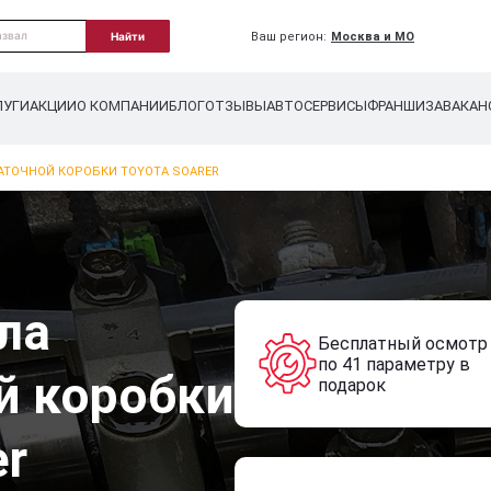
Ваш регион:
Москва и МО
Найти
ЛУГИ
АКЦИИ
О КОМПАНИИ
БЛОГ
ОТЗЫВЫ
АВТОСЕРВИСЫ
ФРАНШИЗА
ВАКАН
АТОЧНОЙ КОРОБКИ TOYOTA SOARER
ла
Бесплатный осмотр
по 41 параметру в
й коробки
подарок
er