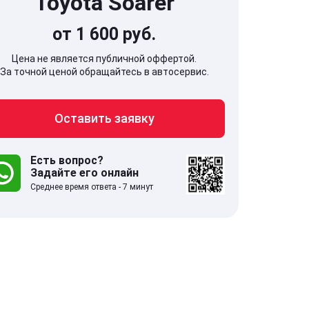
Toyota Soarer
от 1 600 руб.
Цена не является публичной оффертой.
За точной ценой обращайтесь в автосервис.
707, Московская обл,
141607, Москов
Оставить заявку
гопрудный г, Береговой проезд,
Волоколамское
 5
Есть вопрос?
Задайте его онлайн
.0
332 отзыва
5.0
Среднее время ответа - 7 минут
с 9:00-21:00
ставить заявку
Оставить зая