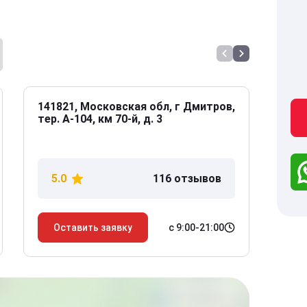
141821, Московская обл, г Дмитров,
141
тер. А-104, км 70-й, д. 3
Дол
дом
5.0
116 отзывов
5
с 9:00-21:00
Оставить заявку
О