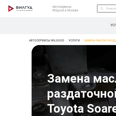
Автосервисы
Wilgood в Москве
УС
АВТОСЕРВИСЫ WILGOOD
УСЛУГИ
ЗАМЕНА МАСЛА РАЗД
Замена мас
раздаточно
Toyota Soar