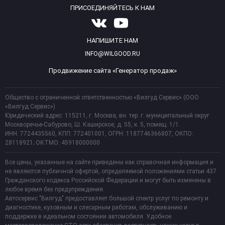
ПРИСОЕДИНЯЙТЕСЬ К НАМ
НАПИШИТЕ НАМ
INFO@WILGOOD.RU
Продвижение сайта «Генератор продаж»
Общество с ограниченной ответственностью «Вилгуд Сервис» (ООО
«Вилгуд Сервис»)
Юридический адрес: 115211, г. Москва, вн. тер. г. муниципальный округ
Москворечье-Сабурово, Ш. Каширское, д. 55, к. 5, помещ. 1/1.
ИНН: 7724435560, КПП: 772401001, ОГРН: 1187746366807, ОКПО:
28118921; ОКТМО: 45918000000
Все цены, указанные на сайте приведены как справочная информация и
не являются публичной офертой, определяемой положениями статьи 437
Гражданского кодекса Российской Федерации и могут быть изменены в
любое время без предупреждения.
Автосервис "Вилгуд" предоставляет большой спектр услуг по ремонту и
диагностике, кузовным и слесарным работам, обслуживанию и
поддержке в идеальном состоянии автомобиля. Удобное