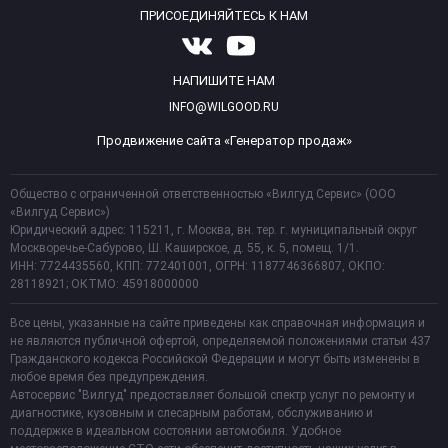
ПРИСОЕДИНЯЙТЕСЬ К НАМ
НАПИШИТЕ НАМ
INFO@WILGOOD.RU
Продвижение сайта «Генератор продаж»
Общество с ограниченной ответственностью «Вилгуд Сервис» (ООО
«Вилгуд Сервис»)
Юридический адрес: 115211, г. Москва, вн. тер. г. муниципальный округ
Москворечье-Сабурово, Ш. Каширское, д. 55, к. 5, помещ. 1/1.
ИНН: 7724435560, КПП: 772401001, ОГРН: 1187746366807, ОКПО:
28118921; ОКТМО: 45918000000
Все цены, указанные на сайте приведены как справочная информация и
не являются публичной офертой, определяемой положениями статьи 437
Гражданского кодекса Российской Федерации и могут быть изменены в
любое время без предупреждения.
Автосервис "Вилгуд" предоставляет большой спектр услуг по ремонту и
диагностике, кузовным и слесарным работам, обслуживанию и
поддержке в идеальном состоянии автомобиля. Удобное