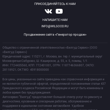
ПРИСОЕДИНЯЙТЕСЬ К НАМ
НАПИШИТЕ НАМ
INFO@WILGOOD.RU
Продвижение сайта «Генератор продаж»
Общество с ограниченной ответственностью «Вилгуд Сервис» (ООО
«Вилгуд Сервис»)
Юридический адрес: 115211, г. Москва, вн. тер. г. муниципальный округ
Москворечье-Сабурово, Ш. Каширское, д. 55, к. 5, помещ. 1/1.
ИНН: 7724435560, КПП: 772401001, ОГРН: 1187746366807, ОКПО:
28118921; ОКТМО: 45918000000
Все цены, указанные на сайте приведены как справочная информация и
не являются публичной офертой, определяемой положениями статьи 437
Гражданского кодекса Российской Федерации и могут быть изменены в
любое время без предупреждения.
Автосервис "Вилгуд" предоставляет большой спектр услуг по ремонту и
диагностике, кузовным и слесарным работам, обслуживанию и
поддержке в идеальном состоянии автомобиля. Удобное