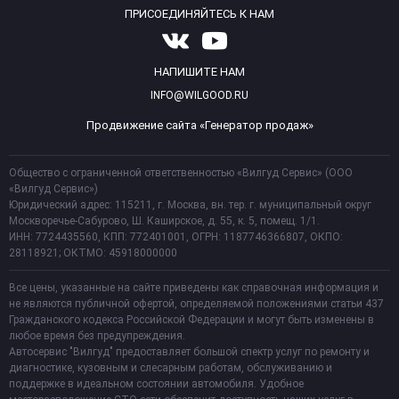
ПРИСОЕДИНЯЙТЕСЬ К НАМ
НАПИШИТЕ НАМ
INFO@WILGOOD.RU
Продвижение сайта «Генератор продаж»
Общество с ограниченной ответственностью «Вилгуд Сервис» (ООО
«Вилгуд Сервис»)
Юридический адрес: 115211, г. Москва, вн. тер. г. муниципальный округ
Москворечье-Сабурово, Ш. Каширское, д. 55, к. 5, помещ. 1/1.
ИНН: 7724435560, КПП: 772401001, ОГРН: 1187746366807, ОКПО:
28118921; ОКТМО: 45918000000
Все цены, указанные на сайте приведены как справочная информация и
не являются публичной офертой, определяемой положениями статьи 437
Гражданского кодекса Российской Федерации и могут быть изменены в
любое время без предупреждения.
Автосервис "Вилгуд" предоставляет большой спектр услуг по ремонту и
диагностике, кузовным и слесарным работам, обслуживанию и
поддержке в идеальном состоянии автомобиля. Удобное