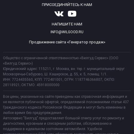
ПРИСОЕДИНЯЙТЕСЬ К НАМ
НАПИШИТЕ НАМ
INFO@WILGOOD.RU
Продвижение сайта «Генератор продаж»
Общество с ограниченной ответственностью «Вилгуд Сервис» (ООО
«Вилгуд Сервис»)
Юридический адрес: 115211, г. Москва, вн. тер. г. муниципальный округ
Москворечье-Сабурово, Ш. Каширское, д. 55, к. 5, помещ. 1/1.
ИНН: 7724435560, КПП: 772401001, ОГРН: 1187746366807, ОКПО:
28118921; ОКТМО: 45918000000
Все цены, указанные на сайте приведены как справочная информация и
не являются публичной офертой, определяемой положениями статьи 437
Гражданского кодекса Российской Федерации и могут быть изменены в
любое время без предупреждения.
Автосервис "Вилгуд" предоставляет большой спектр услуг по ремонту и
диагностике, кузовным и слесарным работам, обслуживанию и
поддержке в идеальном состоянии автомобиля. Удобное