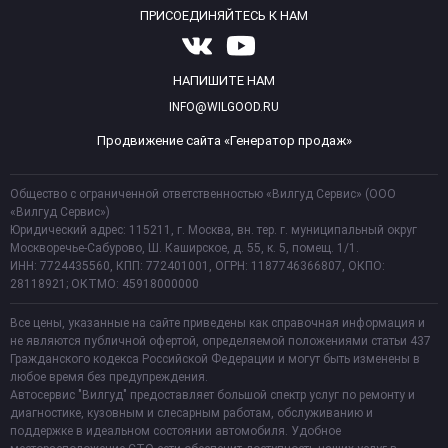
ПРИСОЕДИНЯЙТЕСЬ К НАМ
НАПИШИТЕ НАМ
INFO@WILGOOD.RU
Продвижение сайта «Генератор продаж»
Общество с ограниченной ответственностью «Вилгуд Сервис» (ООО
«Вилгуд Сервис»)
Юридический адрес: 115211, г. Москва, вн. тер. г. муниципальный округ
Москворечье-Сабурово, Ш. Каширское, д. 55, к. 5, помещ. 1/1.
ИНН: 7724435560, КПП: 772401001, ОГРН: 1187746366807, ОКПО:
28118921; ОКТМО: 45918000000
Все цены, указанные на сайте приведены как справочная информация и
не являются публичной офертой, определяемой положениями статьи 437
Гражданского кодекса Российской Федерации и могут быть изменены в
любое время без предупреждения.
Автосервис "Вилгуд" предоставляет большой спектр услуг по ремонту и
диагностике, кузовным и слесарным работам, обслуживанию и
поддержке в идеальном состоянии автомобиля. Удобное