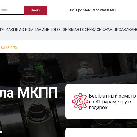
Ваш регион:
Москва и МО
Найти
ЛУГИ
АКЦИИ
О КОМПАНИИ
БЛОГ
ОТЗЫВЫ
АВТОСЕРВИСЫ
ФРАНШИЗА
ВАКАН
SAAB 9 7X
сла МКПП
Бесплатный осмотр
по 41 параметру в
подарок
.