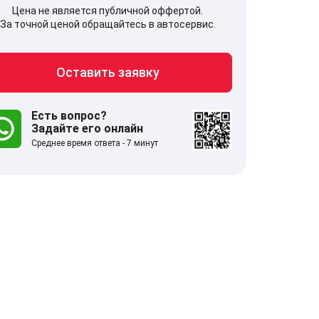
Цена не является публичной оффертой.
За точной ценой обращайтесь в автосервис.
Оставить заявку
707, Московская обл,
141607, Москов
гопрудный г, Береговой проезд,
Волоколамское
 5
Есть вопрос?
Задайте его онлайн
Среднее время ответа - 7 минут
.0
332 отзыва
5.0
с 9:00-21:00
ставить заявку
Оставить зая