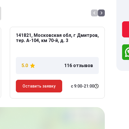
141821, Московская обл, г Дмитров,
141
тер. А-104, км 70-й, д. 3
Дол
дом
5.0
116 отзывов
5
с 9:00-21:00
Оставить заявку
О