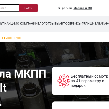
Ваш регион:
Москва и МО
Найти
ЛУГИ
АКЦИИ
О КОМПАНИИ
БЛОГ
ОТЗЫВЫ
АВТОСЕРВИСЫ
ФРАНШИЗА
ВАКАН
CHEVROLET VOLT
сла МКПП
Бесплатный осмотр
по 41 параметру в
lt
подарок
.