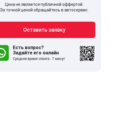
Цена не является публичной оффертой.
За точной ценой обращайтесь в автосервис.
Оставить заявку
707, Московская обл,
141607, Москов
гопрудный г, Береговой проезд,
Волоколамское
 5
Есть вопрос?
Задайте его онлайн
Среднее время ответа - 7 минут
.0
332 отзыва
5.0
с 9:00-21:00
ставить заявку
Оставить зая