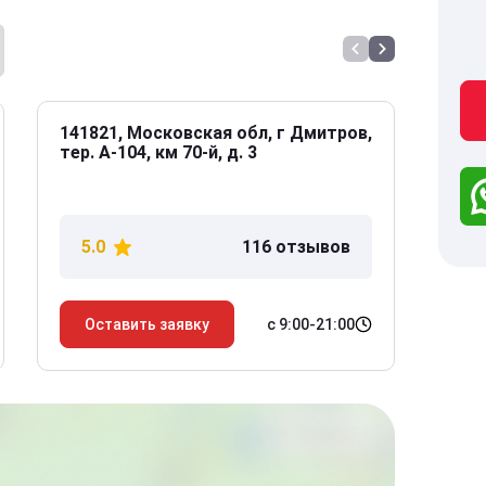
141821, Московская обл, г Дмитров,
141
тер. А-104, км 70-й, д. 3
Дол
дом
5.0
116 отзывов
5
с 9:00-21:00
Оставить заявку
О