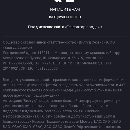
НАПИШИТЕ НАМ
INFO@WILGOOD.RU
Продвижение сайта «Генератор продаж»
Общество с ограниченной ответственностью «Вилгуд Сервис» (ООО
«Вилгуд Сервис»)
Юридический адрес: 115211, г. Москва, вн. тер. г. муниципальный округ
Москворечье-Сабурово, Ш. Каширское, д. 55, к. 5, помещ. 1/1.
ИНН: 7724435560, КПП: 772401001, ОГРН: 1187746366807, ОКПО:
28118921; ОКТМО: 45918000000
Все цены, указанные на сайте приведены как справочная информация и
не являются публичной офертой, определяемой положениями статьи 437
Гражданского кодекса Российской Федерации и могут быть изменены в
любое время без предупреждения.
Автосервис "Вилгуд" предоставляет большой спектр услуг по ремонту и
диагностике, кузовным и слесарным работам, обслуживанию и
поддержке в идеальном состоянии автомобиля. Удобное
месторасположение СТО сети обеспечит доступность наших услуг в
больших городах России, Подмосковье и всей Москве: ЦАО, САО, СВАО,
ВАО, ЮВАО, ЮАО, ЮЗАО, ЗАО, СЗАО, ЗелАО. Обратившись в техцентр вы