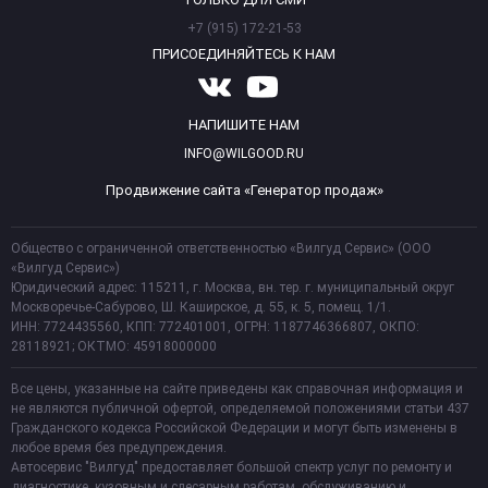
+7 (915) 172-21-53
ПРИСОЕДИНЯЙТЕСЬ К НАМ
НАПИШИТЕ НАМ
INFO@WILGOOD.RU
Продвижение сайта «Генератор продаж»
Общество с ограниченной ответственностью «Вилгуд Сервис» (ООО
«Вилгуд Сервис»)
Юридический адрес: 115211, г. Москва, вн. тер. г. муниципальный округ
Москворечье-Сабурово, Ш. Каширское, д. 55, к. 5, помещ. 1/1.
ИНН: 7724435560, КПП: 772401001, ОГРН: 1187746366807, ОКПО:
28118921; ОКТМО: 45918000000
Все цены, указанные на сайте приведены как справочная информация и
не являются публичной офертой, определяемой положениями статьи 437
Гражданского кодекса Российской Федерации и могут быть изменены в
любое время без предупреждения.
Автосервис "Вилгуд" предоставляет большой спектр услуг по ремонту и
диагностике, кузовным и слесарным работам, обслуживанию и