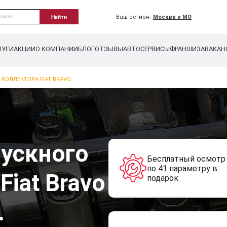
Ваш регион:
Москва и МО
Найти
ЛУГИ
АКЦИИ
О КОМПАНИИ
БЛОГ
ОТЗЫВЫ
АВТОСЕРВИСЫ
ФРАНШИЗА
ВАКАН
КОЛЛЕКТОРА FIAT BRAVO
ускного
Бесплатный осмотр
по 41 параметру в
Fiat Bravo
подарок
.