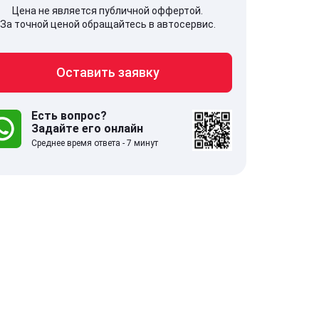
Цена не является публичной оффертой.
За точной ценой обращайтесь в автосервис.
Оставить заявку
707, Московская обл,
141607, Москов
гопрудный г, Береговой проезд,
Волоколамское
 5
Есть вопрос?
Задайте его онлайн
Среднее время ответа - 7 минут
.0
332 отзыва
5.0
с 9:00-21:00
ставить заявку
Оставить зая