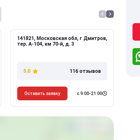
141821, Московская обл, г Дмитров,
141
тер. А-104, км 70-й, д. 3
Дол
дом
5.0
116 отзывов
5
с 9:00-21:00
Оставить заявку
О