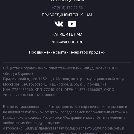
+7 (915) 172-21-53
ПРИСОЕДИНЯЙТЕСЬ К НАМ
НАПИШИТЕ НАМ
INFO@WILGOOD.RU
Продвижение сайта «Генератор продаж»
Общество с ограниченной ответственностью «Вилгуд Сервис» (ООО
«Вилгуд Сервис»)
Юридический адрес: 115211, г. Москва, вн. тер. г. муниципальный округ
Москворечье-Сабурово, Ш. Каширское, д. 55, к. 5, помещ. 1/1.
ИНН: 7724435560, КПП: 772401001, ОГРН: 1187746366807, ОКПО:
28118921; ОКТМО: 45918000000
Все цены, указанные на сайте приведены как справочная информация и
не являются публичной офертой, определяемой положениями статьи 437
Гражданского кодекса Российской Федерации и могут быть изменены в
любое время без предупреждения.
Автосервис "Вилгуд" предоставляет большой спектр услуг по ремонту и
диагностике, кузовным и слесарным работам, обслуживанию и