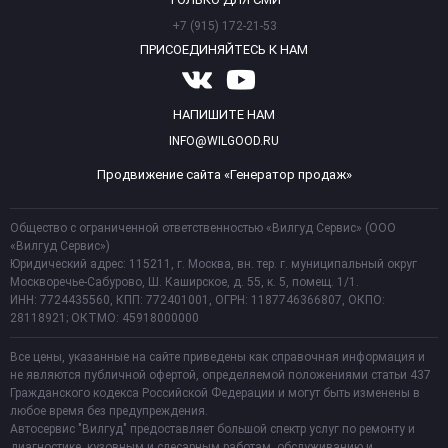
+7 (915) 172-21-53
ПРИСОЕДИНЯЙТЕСЬ К НАМ
НАПИШИТЕ НАМ
INFO@WILGOOD.RU
Продвижение сайта «Генератор продаж»
Общество с ограниченной ответственностью «Вилгуд Сервис» (ООО
«Вилгуд Сервис»)
Юридический адрес: 115211, г. Москва, вн. тер. г. муниципальный округ
Москворечье-Сабурово, Ш. Каширское, д. 55, к. 5, помещ. 1/1.
ИНН: 7724435560, КПП: 772401001, ОГРН: 1187746366807, ОКПО:
28118921; ОКТМО: 45918000000
Все цены, указанные на сайте приведены как справочная информация и
не являются публичной офертой, определяемой положениями статьи 437
Гражданского кодекса Российской Федерации и могут быть изменены в
любое время без предупреждения.
Автосервис "Вилгуд" предоставляет большой спектр услуг по ремонту и
диагностике, кузовным и слесарным работам, обслуживанию и