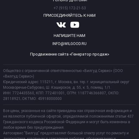
+7 (915) 172-21-53
ПРИСОЕДИНЯЙТЕСЬ К НАМ
НАПИШИТЕ НАМ
INFO@WILGOOD.RU
Продвижение сайта «Генератор продаж»
Общество с ограниченной ответственностью «Вилгуд Сервис» (ООО
«Вилгуд Сервис»)
Юридический адрес: 115211, г. Москва, вн. тер. г. муниципальный округ
Москворечье-Сабурово, Ш. Каширское, д. 55, к. 5, помещ. 1/1.
ИНН: 7724435560, КПП: 772401001, ОГРН: 1187746366807, ОКПО:
28118921; ОКТМО: 45918000000
Все цены, указанные на сайте приведены как справочная информация и
не являются публичной офертой, определяемой положениями статьи 437
Гражданского кодекса Российской Федерации и могут быть изменены в
любое время без предупреждения.
Автосервис "Вилгуд" предоставляет большой спектр услуг по ремонту и
диагностике, кузовным и слесарным работам, обслуживанию и