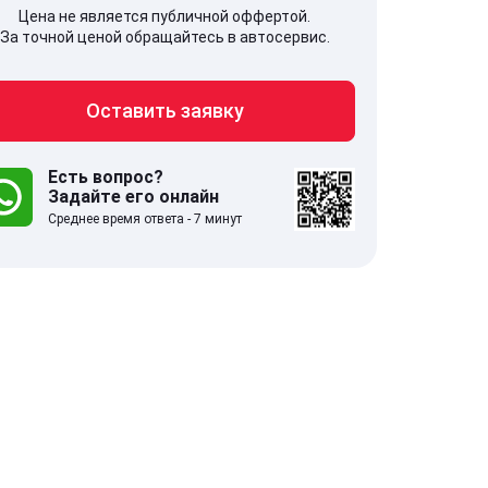
Цена не является публичной оффертой.
За точной ценой обращайтесь в автосервис.
Оставить заявку
707, Московская обл,
141607, Москов
гопрудный г, Береговой проезд,
Волоколамское
 5
Есть вопрос?
Задайте его онлайн
Среднее время ответа - 7 минут
.0
332 отзыва
5.0
с 9:00-21:00
ставить заявку
Оставить зая