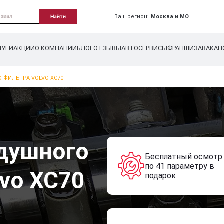
Ваш регион:
Москва и МО
Найти
ЛУГИ
АКЦИИ
О КОМПАНИИ
БЛОГ
ОТЗЫВЫ
АВТОСЕРВИСЫ
ФРАНШИЗА
ВАКАН
 ФИЛЬТРА VOLVO XC70
душного
Бесплатный осмотр
по 41 параметру в
vo XC70
подарок