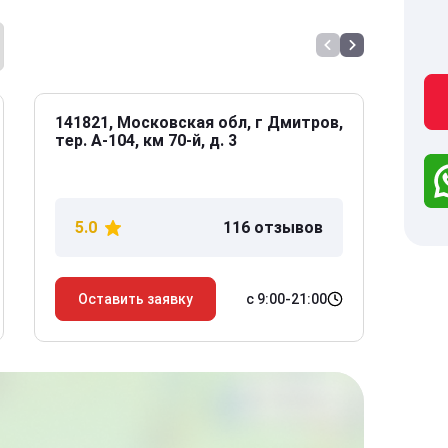
141821, Московская обл, г Дмитров,
141
тер. А-104, км 70-й, д. 3
Дол
дом
5.0
116 отзывов
5
с 9:00-21:00
Оставить заявку
О