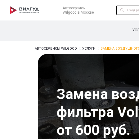
Автосервисы
Wilgood в Москве
УС
АВТОСЕРВИСЫ WILGOOD
УСЛУГИ
ЗАМЕНА ВОЗДУШНОГО
Замена воз
фильтра Vol
от 600 руб.