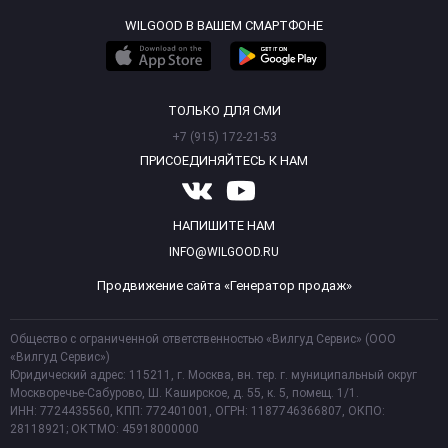
WILGOOD В ВАШЕМ СМАРТФОНЕ
ТОЛЬКО ДЛЯ СМИ
+7 (915) 172-21-53
ПРИСОЕДИНЯЙТЕСЬ К НАМ
НАПИШИТЕ НАМ
INFO@WILGOOD.RU
Продвижение сайта «Генератор продаж»
Общество с ограниченной ответственностью «Вилгуд Сервис» (ООО
«Вилгуд Сервис»)
Юридический адрес: 115211, г. Москва, вн. тер. г. муниципальный округ
Москворечье-Сабурово, Ш. Каширское, д. 55, к. 5, помещ. 1/1.
ИНН: 7724435560, КПП: 772401001, ОГРН: 1187746366807, ОКПО:
28118921; ОКТМО: 45918000000