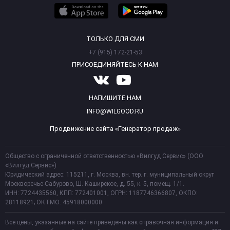
ТОЛЬКО ДЛЯ СМИ
+7 (915) 172-21-53
ПРИСОЕДИНЯЙТЕСЬ К НАМ
НАПИШИТЕ НАМ
INFO@WILGOOD.RU
Продвижение сайта «Генератор продаж»
Общество с ограниченной ответственностью «Вилгуд Сервис» (ООО
«Вилгуд Сервис»)
Юридический адрес: 115211, г. Москва, вн. тер. г. муниципальный округ
Москворечье-Сабурово, Ш. Каширское, д. 55, к. 5, помещ. 1/1.
ИНН: 7724435560, КПП: 772401001, ОГРН: 1187746366807, ОКПО:
28118921; ОКТМО: 45918000000
Все цены, указанные на сайте приведены как справочная информация и