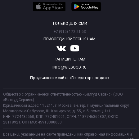
ТОЛЬКО ДЛЯ СМИ
+7 (915) 172-21-53
ПРИСОЕДИНЯЙТЕСЬ К НАМ
НАПИШИТЕ НАМ
INFO@WILGOOD.RU
Продвижение сайта «Генератор продаж»
Общество с ограниченной ответственностью «Вилгуд Сервис» (ООО
«Вилгуд Сервис»)
Юридический адрес: 115211, г. Москва, вн. тер. г. муниципальный округ
Москворечье-Сабурово, Ш. Каширское, д. 55, к. 5, помещ. 1/1.
ИНН: 7724435560, КПП: 772401001, ОГРН: 1187746366807, ОКПО:
28118921; ОКТМО: 45918000000
Все цены, указанные на сайте приведены как справочная информация и