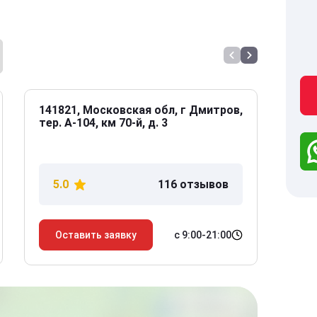
141821, Московская обл, г Дмитров,
141
тер. А-104, км 70-й, д. 3
Дол
дом
5.0
116 отзывов
5
с 9:00-21:00
Оставить заявку
О