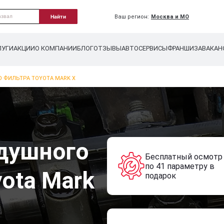
Ваш регион:
Москва и МО
Найти
ЛУГИ
АКЦИИ
О КОМПАНИИ
БЛОГ
ОТЗЫВЫ
АВТОСЕРВИСЫ
ФРАНШИЗА
ВАКАН
 ФИЛЬТРА TOYOTA MARK X
душного
Бесплатный осмотр
по 41 параметру в
ota Mark
подарок