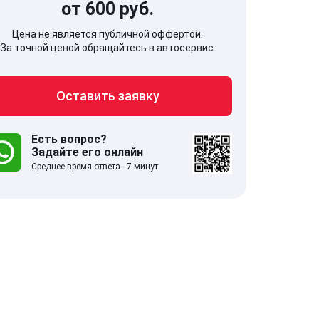
от 600 руб.
Цена не является публичной оффертой.
За точной ценой обращайтесь в автосервис.
Оставить заявку
707, Московская обл,
141607, Москов
гопрудный г, Береговой проезд,
Волоколамское
 5
Есть вопрос?
Задайте его онлайн
Среднее время ответа - 7 минут
.0
332 отзыва
5.0
с 9:00-21:00
ставить заявку
Оставить зая