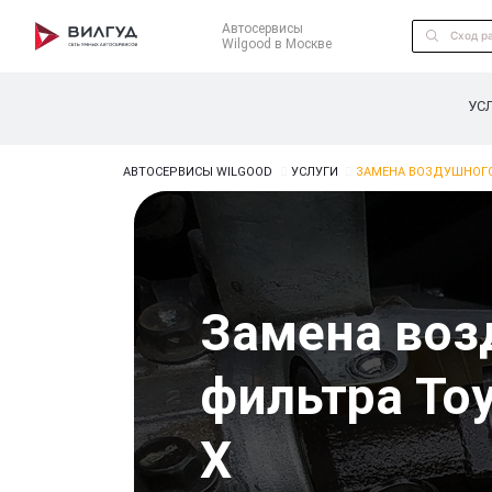
Автосервисы
Wilgood в Москве
УС
АВТОСЕРВИСЫ WILGOOD
УСЛУГИ
ЗАМЕНА ВОЗДУШНОГО
Замена воз
фильтра Toy
X