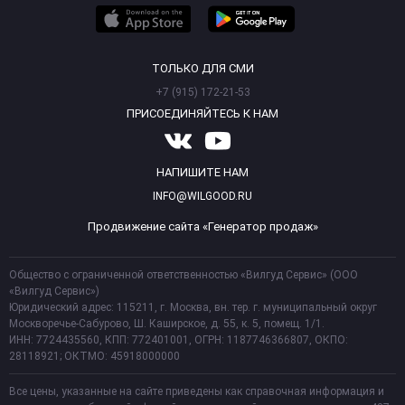
ТОЛЬКО ДЛЯ СМИ
+7 (915) 172-21-53
ПРИСОЕДИНЯЙТЕСЬ К НАМ
НАПИШИТЕ НАМ
INFO@WILGOOD.RU
Продвижение сайта «Генератор продаж»
Общество с ограниченной ответственностью «Вилгуд Сервис» (ООО
«Вилгуд Сервис»)
Юридический адрес: 115211, г. Москва, вн. тер. г. муниципальный округ
Москворечье-Сабурово, Ш. Каширское, д. 55, к. 5, помещ. 1/1.
ИНН: 7724435560, КПП: 772401001, ОГРН: 1187746366807, ОКПО:
28118921; ОКТМО: 45918000000
Все цены, указанные на сайте приведены как справочная информация и