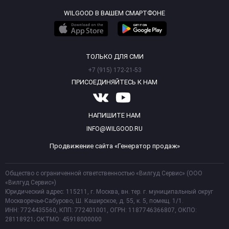
WILGOOD В ВАШЕМ СМАРТФОНЕ
ТОЛЬКО ДЛЯ СМИ
+7 (915) 172-21-53
ПРИСОЕДИНЯЙТЕСЬ К НАМ
НАПИШИТЕ НАМ
INFO@WILGOOD.RU
Продвижение сайта «Генератор продаж»
Общество с ограниченной ответственностью «Вилгуд Сервис» (ООО
«Вилгуд Сервис»)
Юридический адрес: 115211, г. Москва, вн. тер. г. муниципальный округ
Москворечье-Сабурово, Ш. Каширское, д. 55, к. 5, помещ. 1/1.
ИНН: 7724435560, КПП: 772401001, ОГРН: 1187746366807, ОКПО:
28118921; ОКТМО: 45918000000