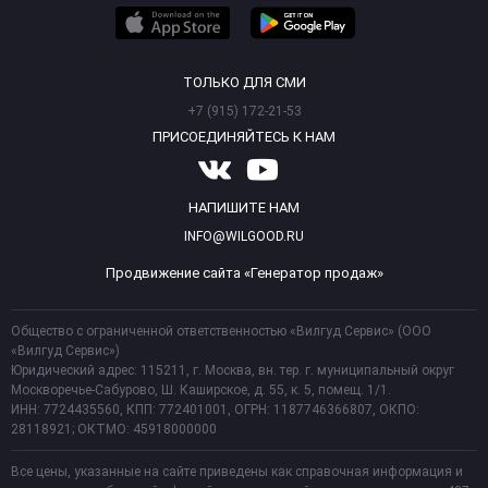
ТОЛЬКО ДЛЯ СМИ
+7 (915) 172-21-53
ПРИСОЕДИНЯЙТЕСЬ К НАМ
НАПИШИТЕ НАМ
INFO@WILGOOD.RU
Продвижение сайта «Генератор продаж»
Общество с ограниченной ответственностью «Вилгуд Сервис» (ООО
«Вилгуд Сервис»)
Юридический адрес: 115211, г. Москва, вн. тер. г. муниципальный округ
Москворечье-Сабурово, Ш. Каширское, д. 55, к. 5, помещ. 1/1.
ИНН: 7724435560, КПП: 772401001, ОГРН: 1187746366807, ОКПО:
28118921; ОКТМО: 45918000000
Все цены, указанные на сайте приведены как справочная информация и