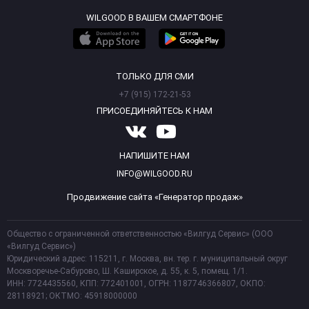
WILGOOD В ВАШЕМ СМАРТФОНЕ
ТОЛЬКО ДЛЯ СМИ
+7 (915) 172-21-53
ПРИСОЕДИНЯЙТЕСЬ К НАМ
НАПИШИТЕ НАМ
INFO@WILGOOD.RU
Продвижение сайта «Генератор продаж»
Общество с ограниченной ответственностью «Вилгуд Сервис» (ООО
«Вилгуд Сервис»)
Юридический адрес: 115211, г. Москва, вн. тер. г. муниципальный округ
Москворечье-Сабурово, Ш. Каширское, д. 55, к. 5, помещ. 1/1.
ИНН: 7724435560, КПП: 772401001, ОГРН: 1187746366807, ОКПО:
28118921; ОКТМО: 45918000000