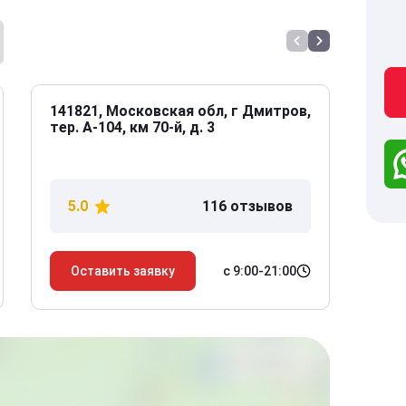
141821, Московская обл, г Дмитров,
141
тер. А-104, км 70-й, д. 3
Дол
дом
5.0
116 отзывов
5
с 9:00-21:00
Оставить заявку
О