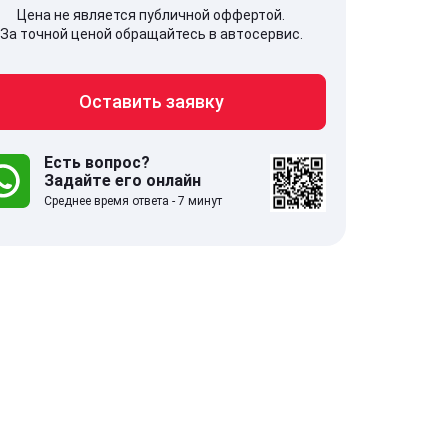
Цена не является публичной оффертой.
За точной ценой обращайтесь в автосервис.
Оставить заявку
707, Московская обл,
141607, Москов
гопрудный г, Береговой проезд,
Волоколамское
 5
Есть вопрос?
Задайте его онлайн
Среднее время ответа - 7 минут
.0
332 отзыва
5.0
с 9:00-21:00
ставить заявку
Оставить зая