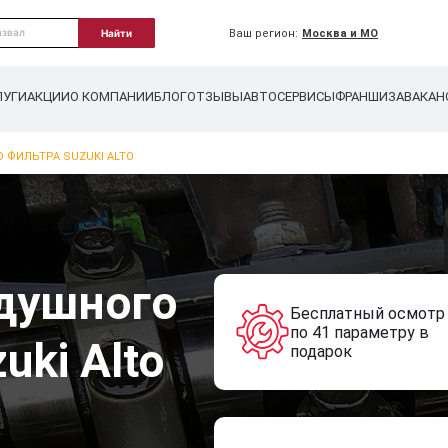
Ваш регион:
Москва и МО
Найти
ЛУГИ
АКЦИИ
О КОМПАНИИ
БЛОГ
ОТЗЫВЫ
АВТОСЕРВИСЫ
ФРАНШИЗА
ВАКАН
 ФИЛЬТРА SUZUKI ALTO
душного
Бесплатный осмотр
по 41 параметру в
uki Alto
подарок