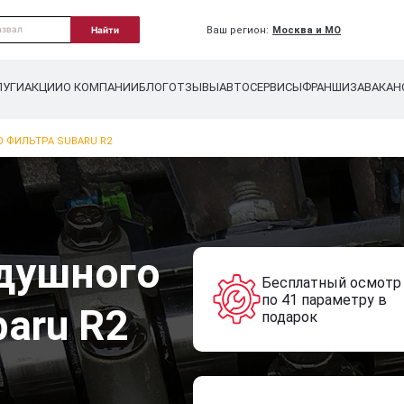
Ваш регион:
Москва и МО
Найти
ЛУГИ
АКЦИИ
О КОМПАНИИ
БЛОГ
ОТЗЫВЫ
АВТОСЕРВИСЫ
ФРАНШИЗА
ВАКАН
 ФИЛЬТРА SUBARU R2
душного
Бесплатный осмотр
по 41 параметру в
aru R2
подарок