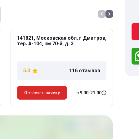
141821, Московская обл, г Дмитров,
141
тер. А-104, км 70-й, д. 3
Дол
дом
5.0
116 отзывов
5
с 9:00-21:00
Оставить заявку
О