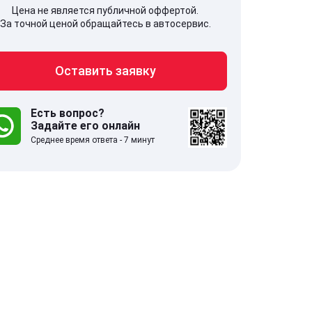
Цена не является публичной оффертой.
За точной ценой обращайтесь в автосервис.
Оставить заявку
707, Московская обл,
141607, Москов
гопрудный г, Береговой проезд,
Волоколамское
 5
Есть вопрос?
Задайте его онлайн
Среднее время ответа - 7 минут
.0
332 отзыва
5.0
с 9:00-21:00
ставить заявку
Оставить зая