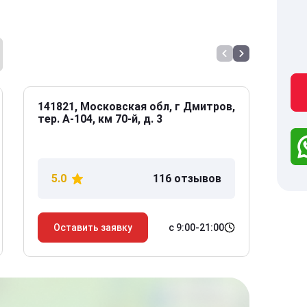
141821, Московская обл, г Дмитров,
141
тер. А-104, км 70-й, д. 3
Дол
дом
5.0
116 отзывов
5
с 9:00-21:00
Оставить заявку
О