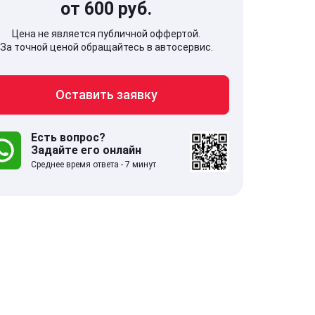
от 600 руб.
Цена не является публичной оффертой.
За точной ценой обращайтесь в автосервис.
Оставить заявку
707, Московская обл,
141607, Москов
гопрудный г, Береговой проезд,
Волоколамское
 5
Есть вопрос?
Задайте его онлайн
Среднее время ответа - 7 минут
.0
332 отзыва
5.0
с 9:00-21:00
ставить заявку
Оставить зая