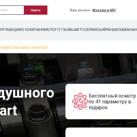
Ваш регион:
Москва и МО
Найти
ЛУГИ
АКЦИИ
О КОМПАНИИ
БЛОГ
ОТЗЫВЫ
АВТОСЕРВИСЫ
ФРАНШИЗА
ВАКАН
 ФИЛЬТРА SMART FORFOUR
душного
Бесплатный осмотр
по 41 параметру в
art
подарок