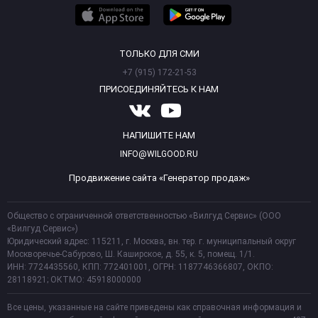
ТОЛЬКО ДЛЯ СМИ
+7 (915) 172-21-53
ПРИСОЕДИНЯЙТЕСЬ К НАМ
НАПИШИТЕ НАМ
INFO@WILGOOD.RU
Продвижение сайта «Генератор продаж»
Общество с ограниченной ответственностью «Вилгуд Сервис» (ООО
«Вилгуд Сервис»)
Юридический адрес: 115211, г. Москва, вн. тер. г. муниципальный округ
Москворечье-Сабурово, Ш. Каширское, д. 55, к. 5, помещ. 1/1.
ИНН: 7724435560, КПП: 772401001, ОГРН: 1187746366807, ОКПО:
28118921; ОКТМО: 45918000000
Все цены, указанные на сайте приведены как справочная информация и