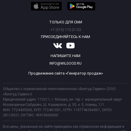
ТОЛЬКО ДЛЯ СМИ
+7 (915) 172-21-53
ПРИСОЕДИНЯЙТЕСЬ К НАМ
НАПИШИТЕ НАМ
INFO@WILGOOD.RU
Продвижение сайта «Генератор продаж»
Общество с ограниченной ответственностью «Вилгуд Сервис» (ООО
«Вилгуд Сервис»)
Юридический адрес: 115211, г. Москва, вн. тер. г. муниципальный округ
Москворечье-Сабурово, Ш. Каширское, д. 55, к. 5, помещ. 1/1.
ИНН: 7724435560, КПП: 772401001, ОГРН: 1187746366807, ОКПО:
28118921; ОКТМО: 45918000000
Все цены, указанные на сайте приведены как справочная информация и