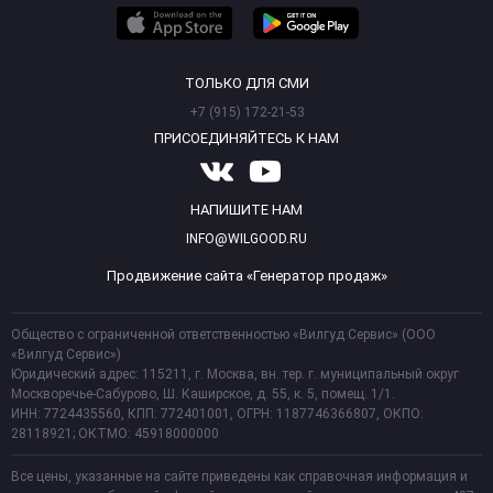
ТОЛЬКО ДЛЯ СМИ
+7 (915) 172-21-53
ПРИСОЕДИНЯЙТЕСЬ К НАМ
НАПИШИТЕ НАМ
INFO@WILGOOD.RU
Продвижение сайта «Генератор продаж»
Общество с ограниченной ответственностью «Вилгуд Сервис» (ООО
«Вилгуд Сервис»)
Юридический адрес: 115211, г. Москва, вн. тер. г. муниципальный округ
Москворечье-Сабурово, Ш. Каширское, д. 55, к. 5, помещ. 1/1.
ИНН: 7724435560, КПП: 772401001, ОГРН: 1187746366807, ОКПО:
28118921; ОКТМО: 45918000000
Все цены, указанные на сайте приведены как справочная информация и