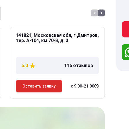
141821, Московская обл, г Дмитров,
141
тер. А-104, км 70-й, д. 3
Дол
дом
5.0
116 отзывов
5
с 9:00-21:00
Оставить заявку
О