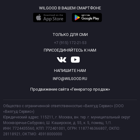
WILGOOD В ВАШЕМ СМАРТФОНЕ
ТОЛЬКО ДЛЯ СМИ
+7 (915) 172-21-53
ПРИСОЕДИНЯЙТЕСЬ К НАМ
НАПИШИТЕ НАМ
INFO@WILGOOD.RU
Продвижение сайта «Генератор продаж»
Общество с ограниченной ответственностью «Вилгуд Сервис» (ООО
«Вилгуд Сервис»)
Юридический адрес: 115211, г. Москва, вн. тер. г. муниципальный округ
Москворечье-Сабурово, Ш. Каширское, д. 55, к. 5, помещ. 1/1.
ИНН: 7724435560, КПП: 772401001, ОГРН: 1187746366807, ОКПО:
28118921; ОКТМО: 45918000000