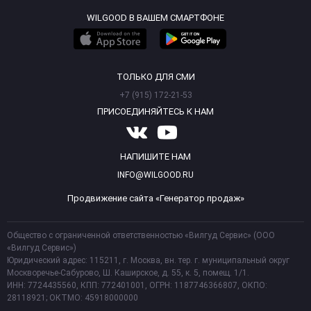
WILGOOD В ВАШЕМ СМАРТФОНЕ
ТОЛЬКО ДЛЯ СМИ
+7 (915) 172-21-53
ПРИСОЕДИНЯЙТЕСЬ К НАМ
НАПИШИТЕ НАМ
INFO@WILGOOD.RU
Продвижение сайта «Генератор продаж»
Общество с ограниченной ответственностью «Вилгуд Сервис» (ООО
«Вилгуд Сервис»)
Юридический адрес: 115211, г. Москва, вн. тер. г. муниципальный округ
Москворечье-Сабурово, Ш. Каширское, д. 55, к. 5, помещ. 1/1.
ИНН: 7724435560, КПП: 772401001, ОГРН: 1187746366807, ОКПО:
28118921; ОКТМО: 45918000000