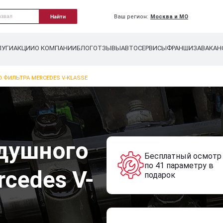
Ваш регион:
Москва и МО
Найти
ЛУГИ
АКЦИИ
О КОМПАНИИ
БЛОГ
ОТЗЫВЫ
АВТОСЕРВИСЫ
ФРАНШИЗА
ВАКАН
 ФИЛЬТРА MERCEDES V-KLASSE
душного
Бесплатный осмотр
по 41 параметру в
cedes V-
подарок