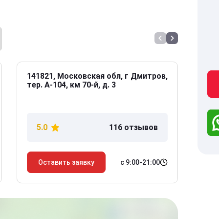
141821, Московская обл, г Дмитров,
141
тер. А-104, км 70-й, д. 3
Дол
дом
5.0
116 отзывов
5
с 9:00-21:00
Оставить заявку
О