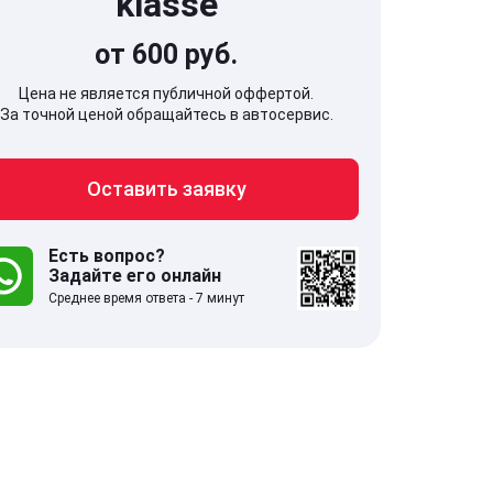
klasse
от 600 руб.
Цена не является публичной оффертой.
За точной ценой обращайтесь в автосервис.
707, Московская обл,
141607, Москов
Оставить заявку
гопрудный г, Береговой проезд,
Волоколамское
 5
Есть вопрос?
Задайте его онлайн
.0
332 отзыва
5.0
Среднее время ответа - 7 минут
с 9:00-21:00
ставить заявку
Оставить зая