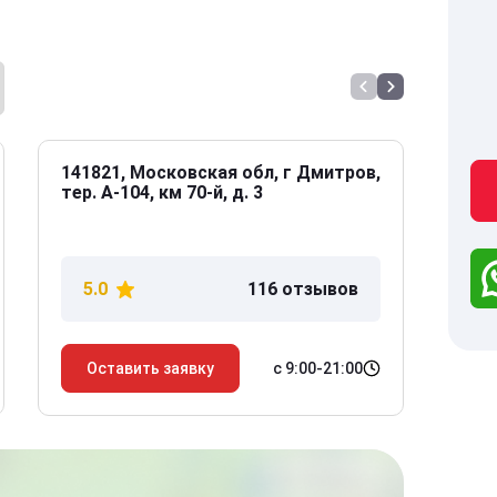
141821, Московская обл, г Дмитров,
141
тер. А-104, км 70-й, д. 3
Дол
дом
5.0
116 отзывов
5
с 9:00-21:00
Оставить заявку
О