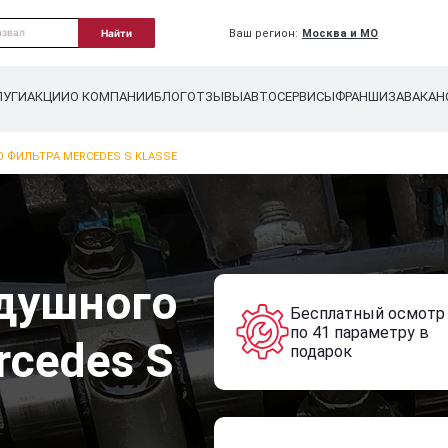
Ваш регион:
Москва и МО
Найти
ЛУГИ
АКЦИИ
О КОМПАНИИ
БЛОГ
ОТЗЫВЫ
АВТОСЕРВИСЫ
ФРАНШИЗА
ВАКАН
 ФИЛЬТРА MERCEDES S KLASSE
душного
Бесплатный осмотр
по 41 параметру в
rcedes S
подарок