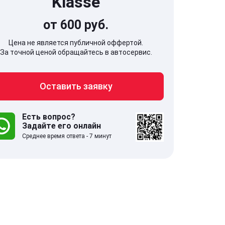
Klasse
от 600 руб.
Цена не является публичной оффертой.
За точной ценой обращайтесь в автосервис.
707, Московская обл,
141607, Москов
Оставить заявку
гопрудный г, Береговой проезд,
Волоколамское
 5
Есть вопрос?
Задайте его онлайн
.0
332 отзыва
5.0
Среднее время ответа - 7 минут
с 9:00-21:00
ставить заявку
Оставить зая