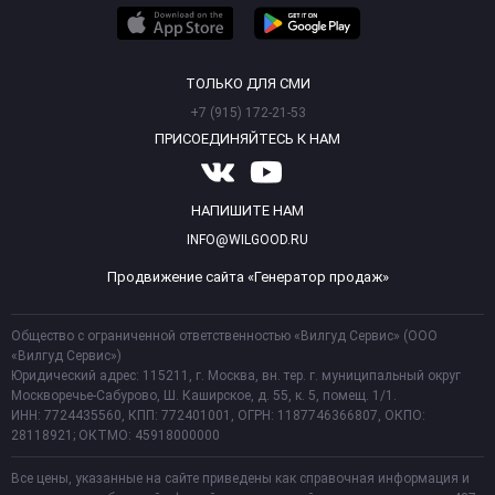
ТОЛЬКО ДЛЯ СМИ
+7 (915) 172-21-53
ПРИСОЕДИНЯЙТЕСЬ К НАМ
НАПИШИТЕ НАМ
INFO@WILGOOD.RU
Продвижение сайта «Генератор продаж»
Общество с ограниченной ответственностью «Вилгуд Сервис» (ООО
«Вилгуд Сервис»)
Юридический адрес: 115211, г. Москва, вн. тер. г. муниципальный округ
Москворечье-Сабурово, Ш. Каширское, д. 55, к. 5, помещ. 1/1.
ИНН: 7724435560, КПП: 772401001, ОГРН: 1187746366807, ОКПО:
28118921; ОКТМО: 45918000000
Все цены, указанные на сайте приведены как справочная информация и