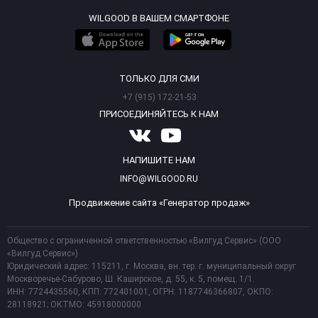
WILGOOD В ВАШЕМ СМАРТФОНЕ
ТОЛЬКО ДЛЯ СМИ
+7 (915) 172-21-53
ПРИСОЕДИНЯЙТЕСЬ К НАМ
НАПИШИТЕ НАМ
INFO@WILGOOD.RU
Продвижение сайта «Генератор продаж»
Общество с ограниченной ответственностью «Вилгуд Сервис» (ООО
«Вилгуд Сервис»)
Юридический адрес: 115211, г. Москва, вн. тер. г. муниципальный округ
Москворечье-Сабурово, Ш. Каширское, д. 55, к. 5, помещ. 1/1.
ИНН: 7724435560, КПП: 772401001, ОГРН: 1187746366807, ОКПО:
28118921; ОКТМО: 45918000000